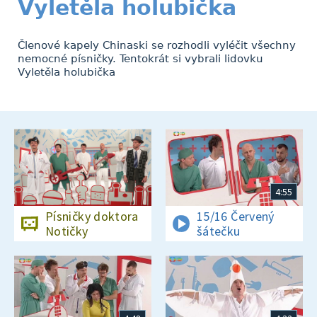
Vyletěla holubička
Členové kapely Chinaski se rozhodli vyléčit všechny
nemocné písničky. Tentokrát si vybrali lidovku
Vyletěla holubička
4:55
Písničky doktora
15/16 Červený
Notičky
šátečku