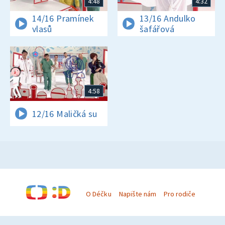
4:48
4:32
14/16 Pramínek
13/16 Andulko
vlasů
šafářová
4:58
12/16 Maličká su
O Déčku
Napište nám
Pro rodiče
© Česká televize 1996–2026
O cookies na Déčku