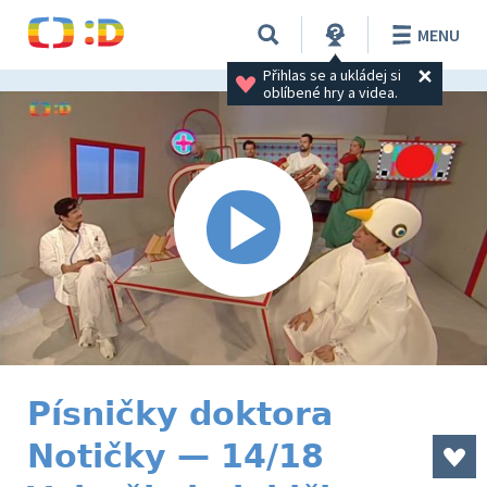
MENU
Přihlas se a ukládej si 
oblíbené hry a videa.
Písničky doktora
Notičky — 14/18