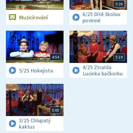
5:26
6/25 Dítě školou
Muzicírování
povinné
4:54
5:19
4/25 Ztratila
5/25 Hokejista
Lucinka bačkorku
5:05
3/25 Chlupatý
kaktus