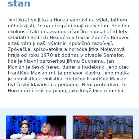
stan
Tentokrát se Jitka a Honza vypraví na výlet, během
něhož zjistí, že na přespání mají malý stan. Shodou
okolností takto nazvanou písničku napsal před lety
skladatel Bedřich Nikodém a textař Zdeněk Borovec
a tak vám ji naši výletníci společně zazpívají.
Zpěvačka, spisovatelka a herečka Jitka Molavcová
hraje od roku 1970 až dodnes v divadle Semafor,
kde je hlavní partnerkou Jiřímu Suchému. Jan
Maxián je český herec, dabér a hudebník. Jeho otec
František Maxián ml. je profesor klavíru, jeho matka
je houslistka a violistka, dědeček František Maxián
byl český klavírista a pedagog. Není proto divu, že
Honza umí hrát na piano, jako když bičem mrská.