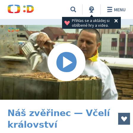
MENU
Přihlas se a ukládej si 
oblíbené hry a videa.
Náš zvěřinec — Včelí
království