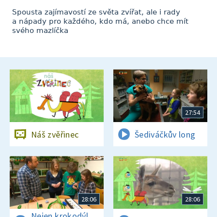
Spousta zajímavostí ze světa zvířat, ale i rady
a nápady pro každého, kdo má, anebo chce mít
svého mazlíčka
27:54
Náš zvěřinec
Šediváčkův long
28:06
28:06
Nejen krokodýl