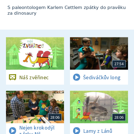
S paleontologem Karlem Cettlem zpátky do pravěku
za dinosaury
27:54
Náš zvěřinec
Šediváčkův long
28:06
28:06
Nejen krokodýl
Lamy z Lánů
z řeky Nil