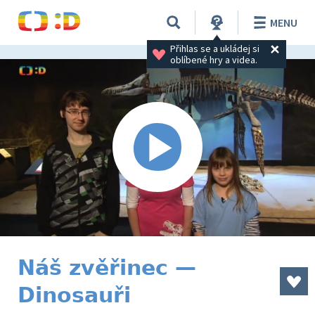
MENU
Přihlas se a ukládej si 
oblíbené hry a videa.
Náš zvěřinec —
Dinosauři