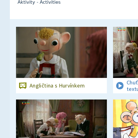
Aktivity - Activities
Chuť
Angličtina s Hurvínkem
text