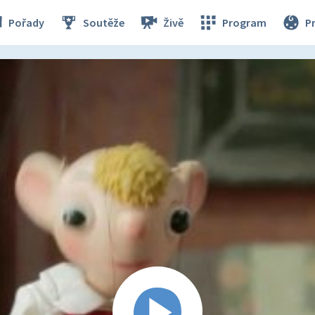
Pořady
Soutěže
Živě
Program
P