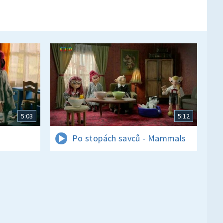
5:03
5:12
Po stopách savců - Mammals