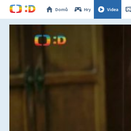
Domů
Hry
Videa