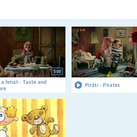
5:00
 a hmat - Taste and
Piráti - Pirates
ure