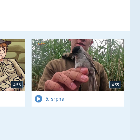
4:56
4:55
5. srpna