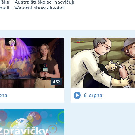
ka – Australští školáci nacvičují
Jmelí – Vánoční show akvabel
4:52
rpna
6. srpna