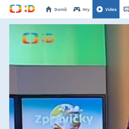
Domů
Hry
Videa