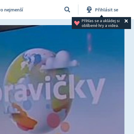
ro nejmenší
Přihlásit se
Přihlas se a ukládej si 
oblíbené hry a videa.