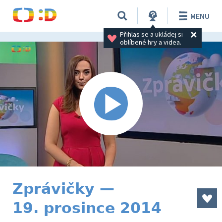
MENU
Přihlas se a ukládej si 
oblíbené hry a videa.
Zprávičky —
19. prosince 2014