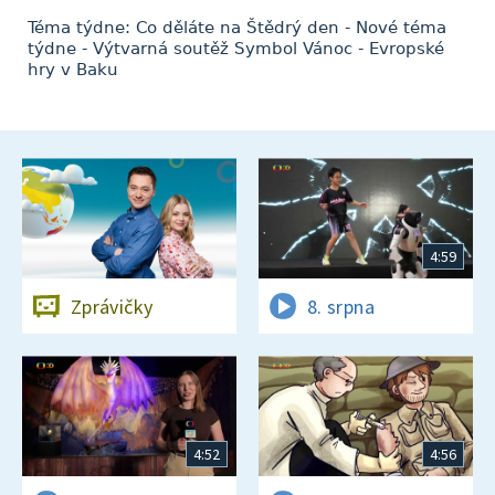
Téma týdne: Co děláte na Štědrý den - Nové téma
týdne - Výtvarná soutěž Symbol Vánoc - Evropské
hry v Baku
4:59
Zprávičky
8. srpna
4:52
4:56