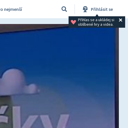
ro nejmenší
Přihlásit se
Přihlas se a ukládej si 
oblíbené hry a videa.