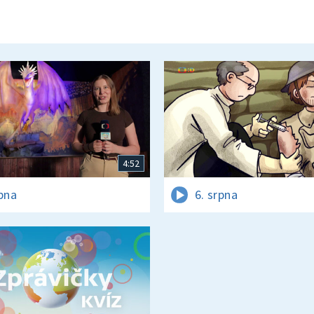
4:52
rpna
6. srpna