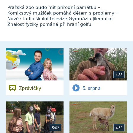
Pražská zoo bude mít přírodní památku –
Komiksový mužíček pomáhá dětem s problémy –
Nové studio školní televize Gymnázia Jilemnice –
Znalost fyziky pomáhá při hraní golfu
4:55
Zprávičky
5. srpna
5:02
4:53