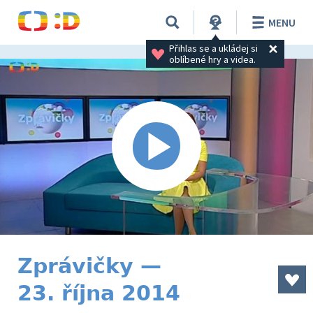
MENU
Přihlas se a ukládej si 
oblíbené hry a videa.
Zprávičky —
23. října 2014