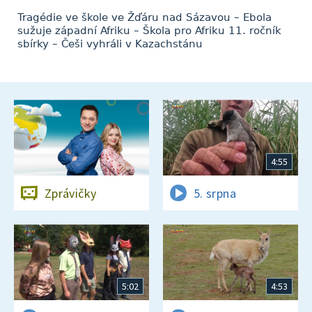
Tragédie ve škole ve Žďáru nad Sázavou – Ebola
sužuje západní Afriku – Škola pro Afriku 11. ročník
sbírky – Češi vyhráli v Kazachstánu
4:55
Zprávičky
5. srpna
5:02
4:53