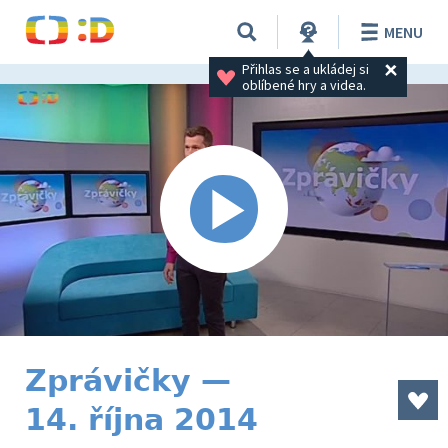
MENU
Přihlas se a ukládej si 
oblíbené hry a videa.
Zprávičky —
14. října 2014