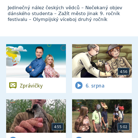
Jedinečný nález českých vědců – Nečekaný objev
dánského studenta – Zažít město jinak 9. ročník
festivalu – Olympijský víceboj druhý ročník
4:56
Zprávičky
6. srpna
4:55
5:02