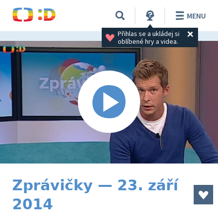
MENU
Přihlas se a ukládej si 
oblíbené hry a videa.
Zprávičky — 23. září
2014