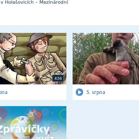
 v Holašovicích – Mezinárodní
4:56
rpna
5. srpna