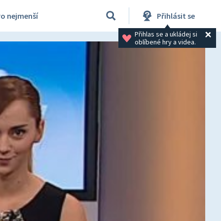
ro nejmenší
Přihlásit se
Přihlas se a ukládej si 
oblíbené hry a videa.