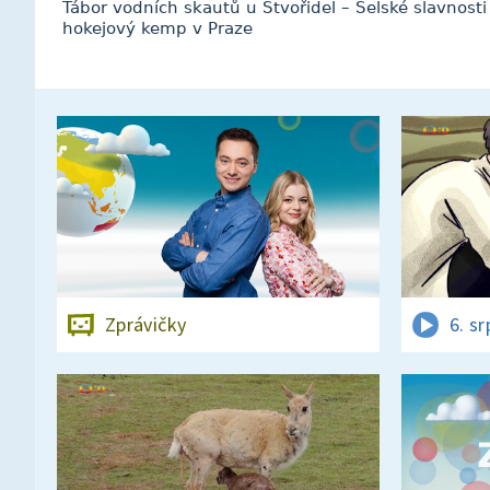
Tábor vodních skautů u Stvořidel – Selské slavnosti
hokejový kemp v Praze
Zprávičky
6. s