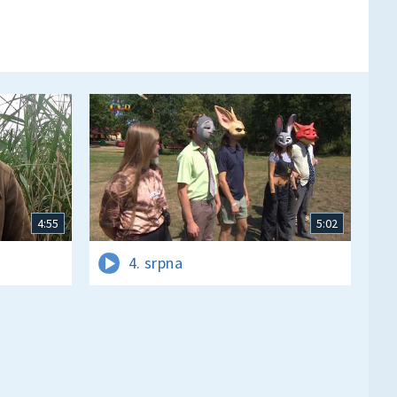
4:55
5:02
4. srpna