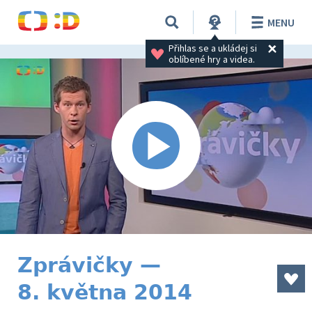
MENU
Přihlas se a ukládej si 
oblíbené hry a videa.
Zprávičky —
8. května 2014