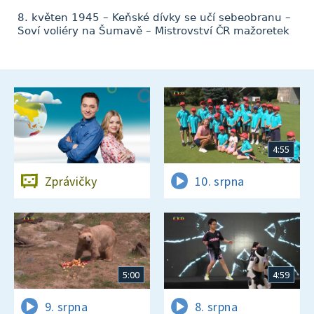
8. květen 1945 – Keňské dívky se učí sebeobranu –
Soví voliéry na Šumavě – Mistrovství ČR mažoretek
4:55
Zprávičky
10. srpna
5:00
4:59
9. srpna
8. srpna