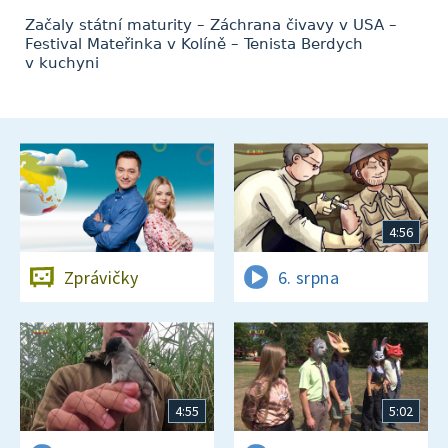
Začaly státní maturity – Záchrana čivavy v USA –
Festival Mateřinka v Kolíně – Tenista Berdych
v kuchyni
4:56
Zprávičky
6. srpna
4:55
5:02