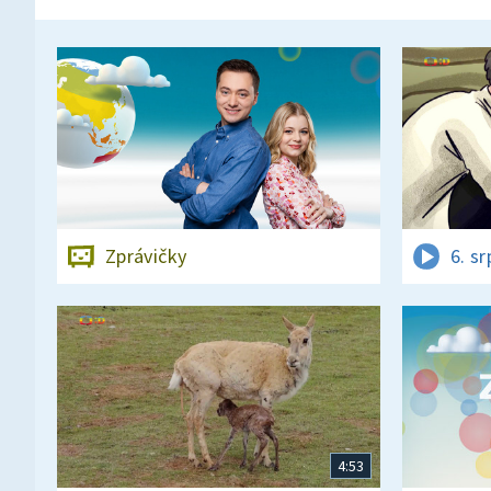
Zprávičky
6. s
4:53