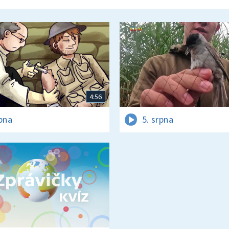
4:56
rpna
5. srpna