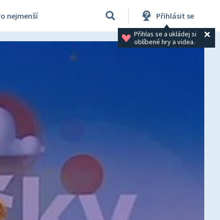
ro nejmenší
Přihlásit se
Přihlas se a ukládej si 
oblíbené hry a videa.