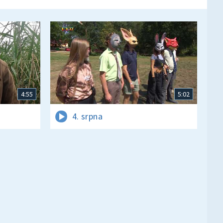
4:55
5:02
4. srpna