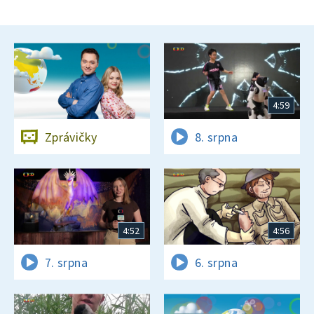
4:59
Zprávičky
8. srpna
4:52
4:56
7. srpna
6. srpna