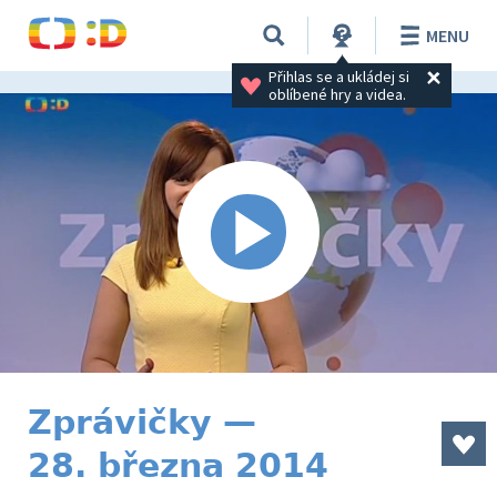
MENU
Přihlas se a ukládej si 
oblíbené hry a videa.
Zprávičky —
28. března 2014