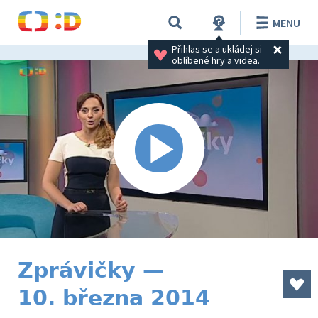
MENU
Přihlas se a ukládej si 
oblíbené hry a videa.
Zprávičky —
10. března 2014