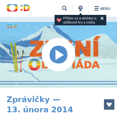
MENU
Přihlas se a ukládej si 
oblíbené hry a videa.
Zprávičky —
13. února 2014