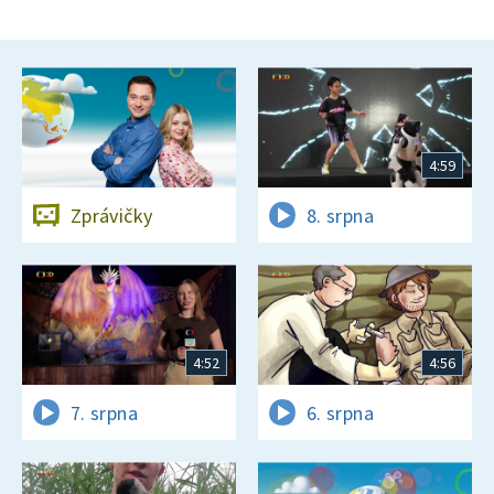
4:59
Zprávičky
8. srpna
4:52
4:56
7. srpna
6. srpna