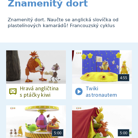
Znamenitý dort
Znamenitý dort. Naučte se anglická slovíčka od
plastelínových kamarádů! Francouzský cyklus
4:55
Hravá angličtina
Twiki
s ptáčky kiwi
astronautem
5:00
5:00