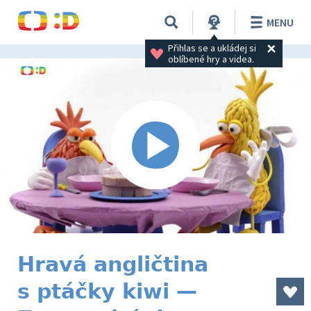
MENU
Přihlas se a ukládej si 
oblíbené hry a videa.
Hravá angličtina
s ptáčky kiwi —