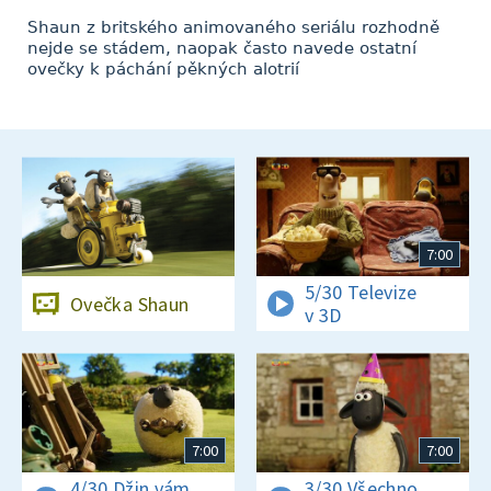
Shaun z britského animovaného seriálu rozhodně
nejde se stádem, naopak často navede ostatní
ovečky k páchání pěkných alotrií
7:00
5/30 Televize
Ovečka Shaun
v 3D
7:00
7:00
4/30 Džin vám
3/30 Všechno