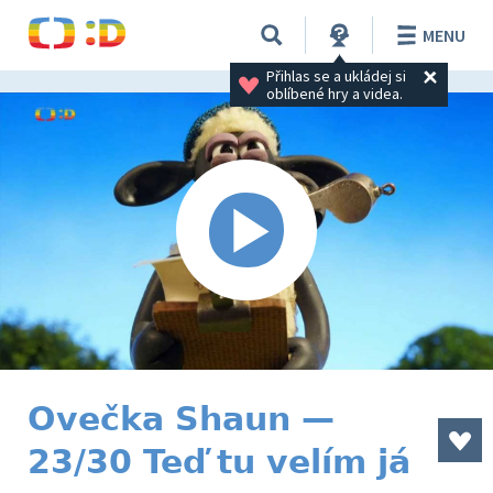
MENU
Přihlas se a ukládej si 
oblíbené hry a videa.
Ovečka Shaun —
23/30 Teď tu velím já