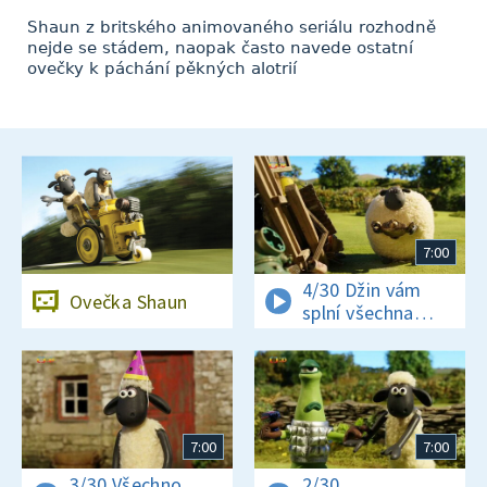
Shaun z britského animovaného seriálu rozhodně
nejde se stádem, naopak často navede ostatní
ovečky k páchání pěkných alotrií
7:00
4/30 Džin vám
Ovečka Shaun
splní všechna
přání
7:00
7:00
3/30 Všechno
2/30