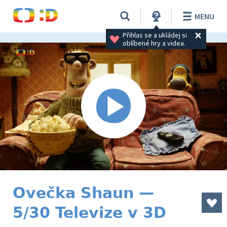
MENU
Přihlas se a ukládej si 
oblíbené hry a videa.
Ovečka Shaun —
5/30 Televize v 3D