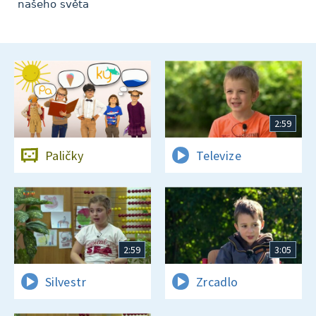
našeho světa
2:59
Paličky
Televize
2:59
3:05
Silvestr
Zrcadlo