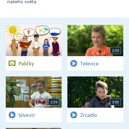
našeho světa
2:59
Paličky
Televize
2:59
3:05
Silvestr
Zrcadlo