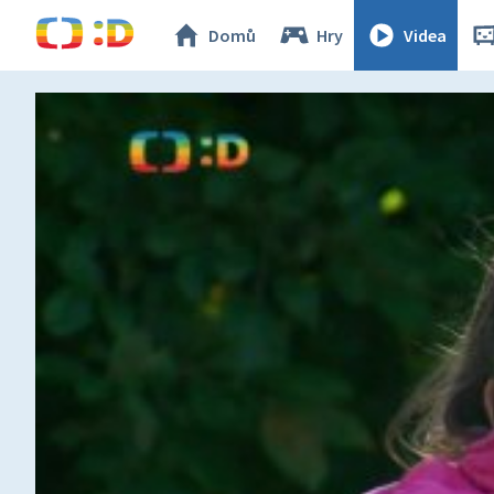
Domů
Hry
Videa