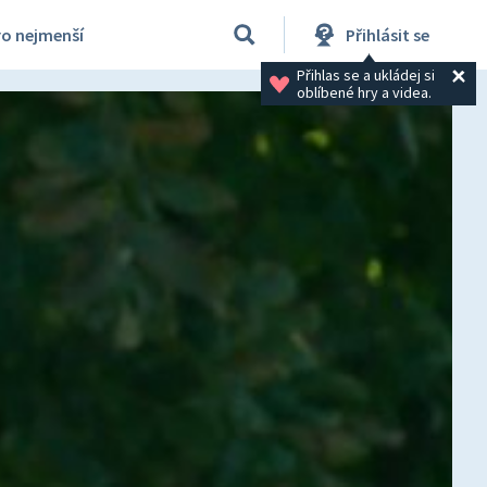
ro nejmenší
Přihlásit se
Přihlas se a ukládej si 
oblíbené hry a videa.