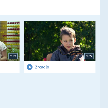
2:59
3:05
Zrcadlo