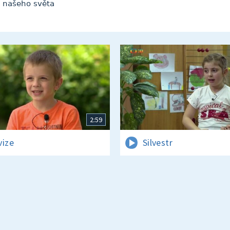
v našeho světa
2:59
vize
Silvestr