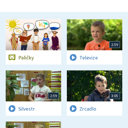
2:59
Paličky
Televize
2:59
3:05
Silvestr
Zrcadlo