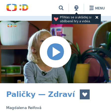
MENU
Přihlas se a ukládej si 
oblíbené hry a videa.
Paličky — Zdraví
Magdalena Reifová