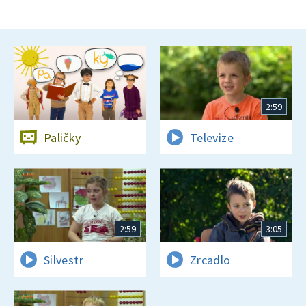
2:59
Paličky
Televize
2:59
3:05
Silvestr
Zrcadlo