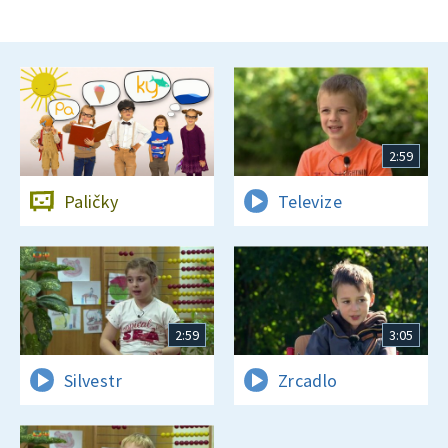
2:59
Paličky
Televize
2:59
3:05
Silvestr
Zrcadlo