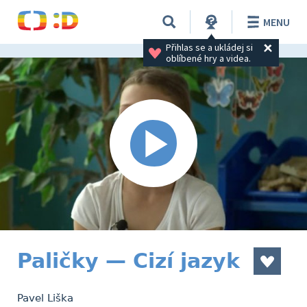
MENU
Přihlas se a ukládej si 
oblíbené hry a videa.
Paličky — Cizí jazyk
Pavel Liška