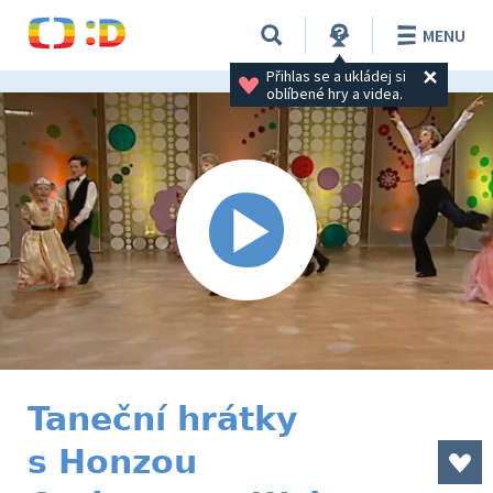
MENU
Přihlas se a ukládej si 
oblíbené hry a videa.
Taneční hrátky
s Honzou