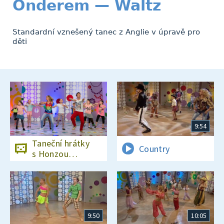
Onderem — Waltz
Standardní vznešený tanec z Anglie v úpravě pro
děti
9:54
Taneční hrátky
Country
s Honzou
Onderem
9:50
10:05