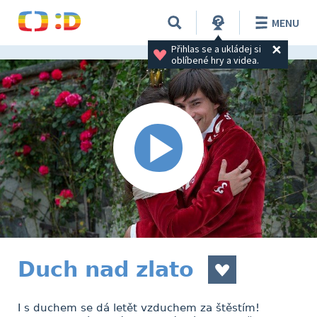
MENU
Přihlas se a ukládej si 
oblíbené hry a videa.
Duch nad zlato
I s duchem se dá letět vzduchem za štěstím!