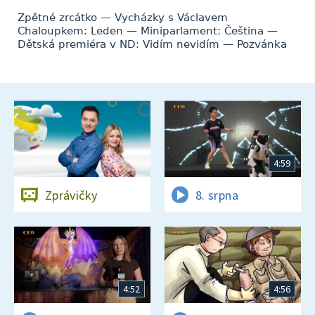
Zpětné zrcátko — Vycházky s Václavem
Chaloupkem: Leden — Miniparlament: Čeština —
Dětská premiéra v ND: Vidím nevidím — Pozvánka
4:59
Zprávičky
8. srpna
4:52
4:56