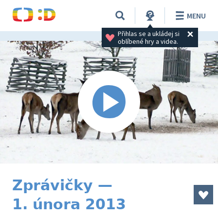
MENU
Přihlas se a ukládej si 
oblíbené hry a videa.
Zprávičky —
1. února 2013