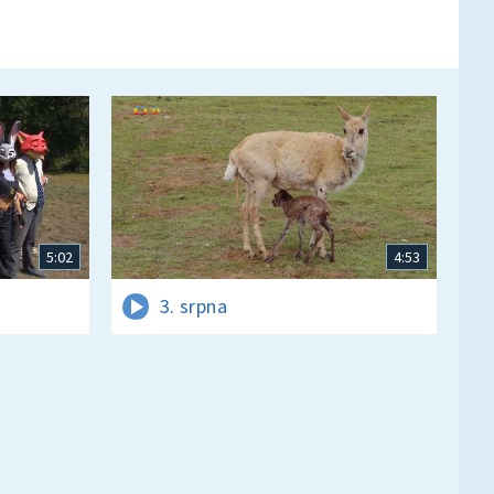
5:02
4:53
3. srpna