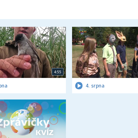
4:55
rpna
4. srpna