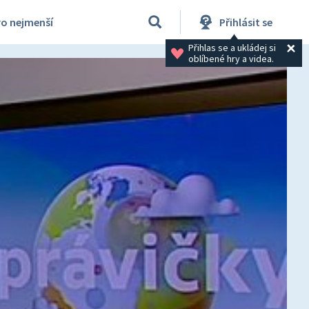
ro nejmenší
Přihlásit se
Přihlas se a ukládej si 
oblíbené hry a videa.