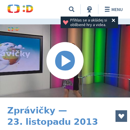
MENU
Přihlas se a ukládej si 
oblíbené hry a videa.
Zprávičky —
23. listopadu 2013