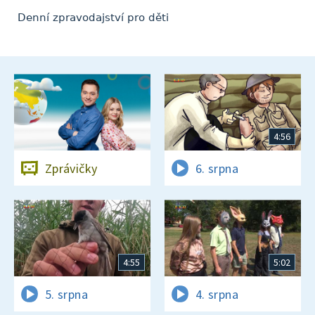
Denní zpravodajství pro děti
4:56
Zprávičky
6. srpna
4:55
5:02
5. srpna
4. srpna