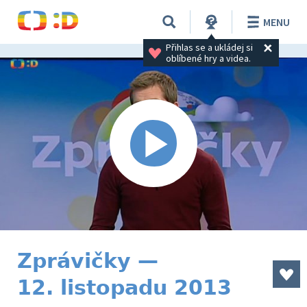
MENU
Přihlas se a ukládej si 
oblíbené hry a videa.
Zprávičky —
12. listopadu 2013