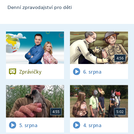
Denní zpravodajství pro děti
4:56
Zprávičky
6. srpna
4:55
5:02
5. srpna
4. srpna