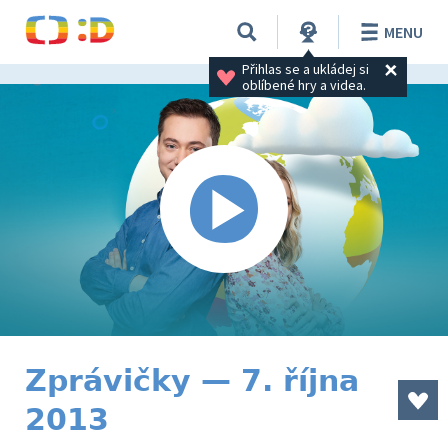
MENU
Přihlas se a ukládej si 
oblíbené hry a videa.
Zprávičky — 7. října
2013