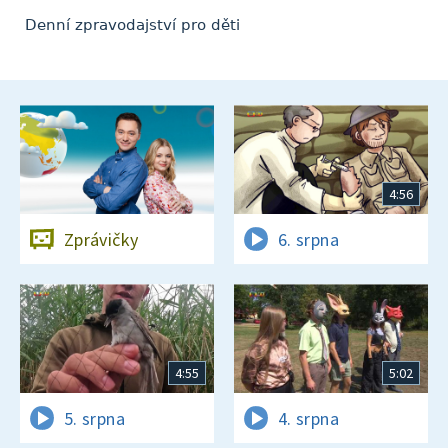
Denní zpravodajství pro děti
4:56
Zprávičky
6. srpna
4:55
5:02
5. srpna
4. srpna