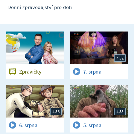
Denní zpravodajství pro děti
4:52
Zprávičky
7. srpna
4:56
4:55
6. srpna
5. srpna