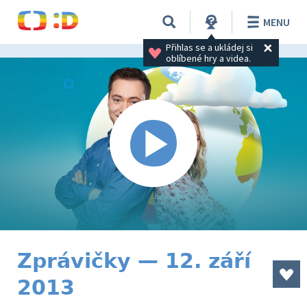
MENU
Přihlas se a ukládej si 
oblíbené hry a videa.
Zprávičky — 12. září
2013