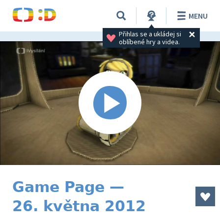
MENU
Přihlas se a ukládej si 
oblíbené hry a videa.
Game Page —
26. května 2012