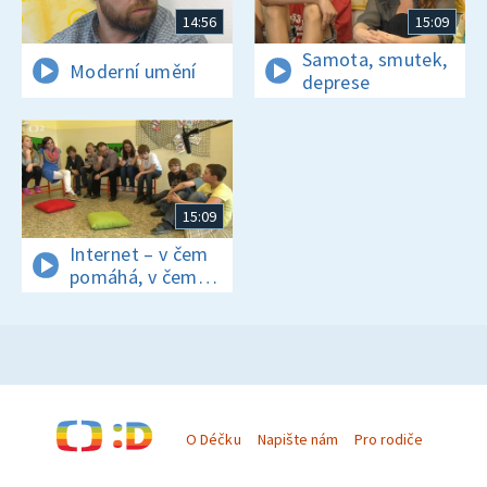
14:56
15:09
Samota, smutek,
Moderní umění
deprese
15:09
Internet – v čem
pomáhá, v čem
ubližuje?
O Déčku
Napište nám
Pro rodiče