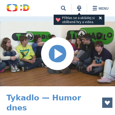
MENU
Přihlas se a ukládej si 
oblíbené hry a videa.
Tykadlo — Humor
dnes