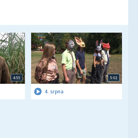
4:55
5:02
4. srpna