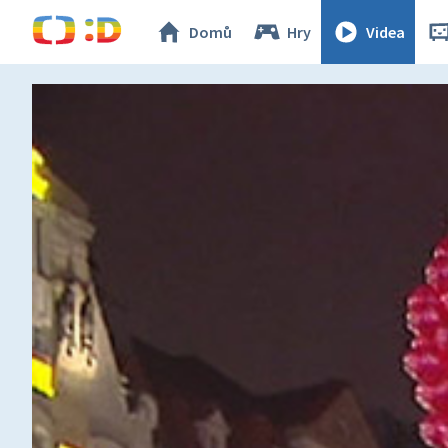
Domů
Hry
Videa