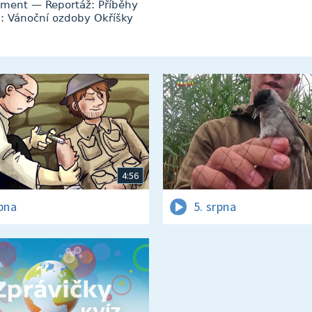
ament — Reportáž: Příběhy
: Vánoční ozdoby Okříšky
4:56
rpna
5. srpna