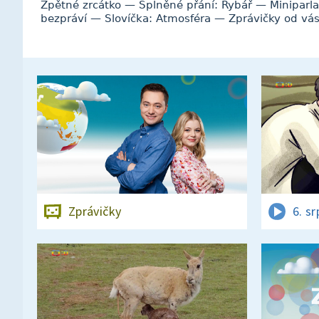
Zpětné zrcátko — Splněné přání: Rybář — Miniparl
bezpráví — Slovíčka: Atmosféra — Zprávičky od vás
Zprávičky
6. s