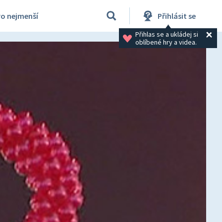
ro nejmenší
Přihlásit se
Přihlas se a ukládej si 
oblíbené hry a videa.