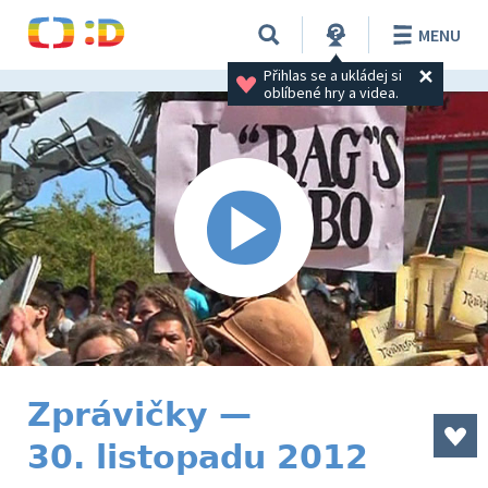
MENU
Přihlas se a ukládej si 
oblíbené hry a videa.
Zprávičky —
30. listopadu 2012