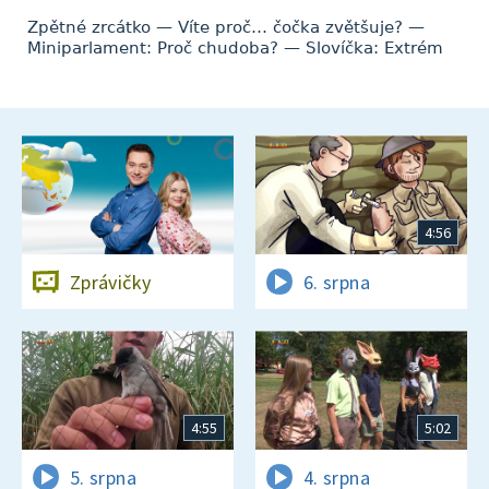
Zpětné zrcátko — Víte proč… čočka zvětšuje? —
Miniparlament: Proč chudoba? — Slovíčka: Extrém
4:56
Zprávičky
6. srpna
4:55
5:02
5. srpna
4. srpna