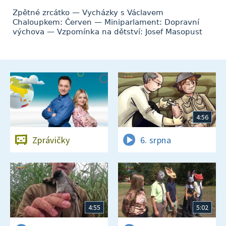
Zpětné zrcátko — Vycházky s Václavem
Chaloupkem: Červen — Miniparlament: Dopravní
výchova — Vzpomínka na dětství: Josef Masopust
4:56
Zprávičky
6. srpna
4:55
5:02