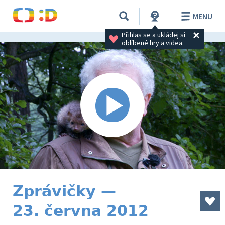
MENU
Přihlas se a ukládej si 
oblíbené hry a videa.
Zprávičky —
23. června 2012