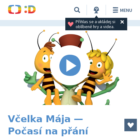
MENU
Přihlas se a ukládej si 
oblíbené hry a videa.
Včelka Mája —
Počasí na přání