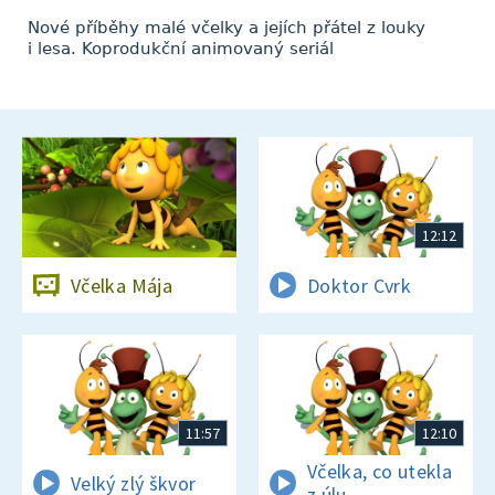
Nové příběhy malé včelky a jejích přátel z louky
i lesa. Koprodukční animovaný seriál
12:12
Včelka Mája
Doktor Cvrk
11:57
12:10
Včelka, co utekla
Velký zlý škvor
z úlu