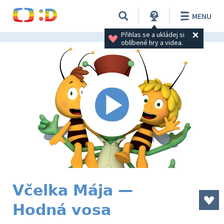
MENU
Přihlas se a ukládej si 
oblíbené hry a videa.
Včelka Mája —
Hodná vosa