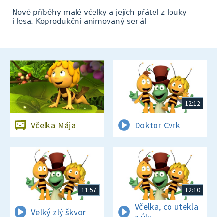
Nové příběhy malé včelky a jejích přátel z louky
i lesa. Koprodukční animovaný seriál
12:12
Včelka Mája
Doktor Cvrk
11:57
12:10
Včelka, co utekla
Velký zlý škvor
z úlu