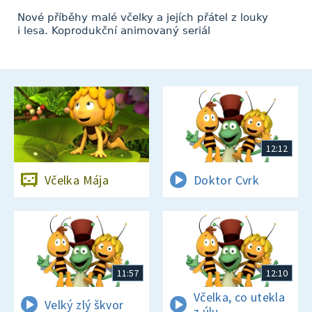
Nové příběhy malé včelky a jejích přátel z louky
i lesa. Koprodukční animovaný seriál
12:12
Včelka Mája
Doktor Cvrk
11:57
12:10
Včelka, co utekla
Velký zlý škvor
z úlu