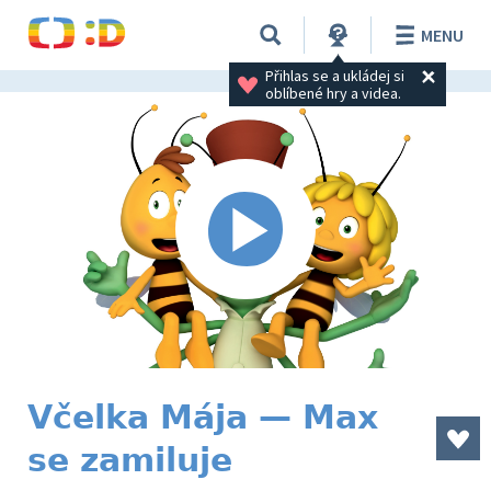
MENU
Přihlas se a ukládej si 
oblíbené hry a videa.
Včelka Mája — Max
se zamiluje