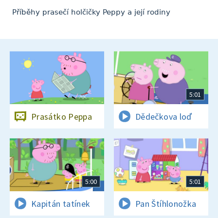
Příběhy prasečí holčičky Peppy a její rodiny
5:01
Prasátko Peppa
Dědečkova loď
5:00
5:01
Kapitán tatínek
Pan Štíhlonožka