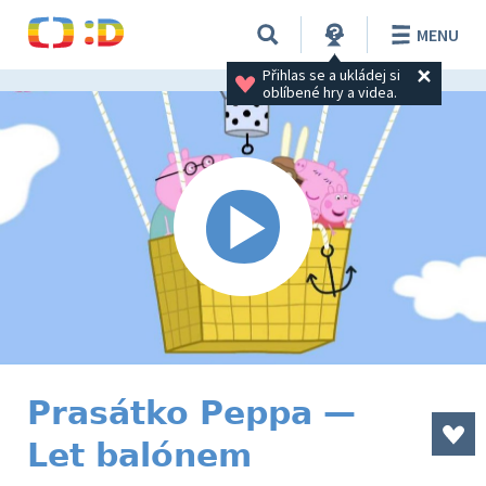
MENU
Přihlas se a ukládej si 
oblíbené hry a videa.
Prasátko Peppa —
Let balónem