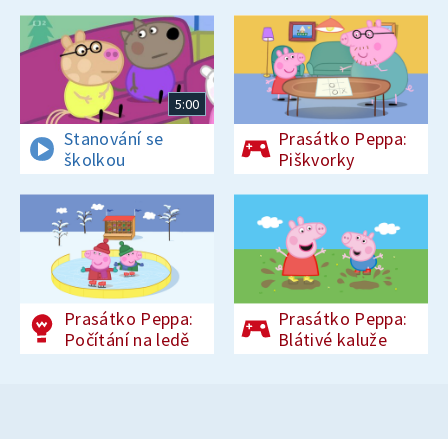
5:00
Stanování se
Prasátko Peppa:
školkou
Piškvorky
Prasátko Peppa:
Prasátko Peppa:
Počítání na ledě
Blátivé kaluže