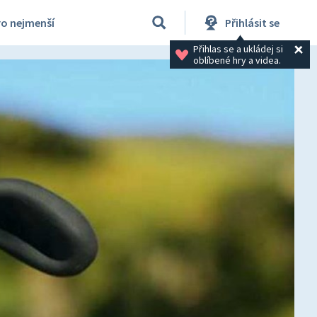
ro nejmenší
Přihlásit se
Přihlas se a ukládej si 
oblíbené hry a videa.