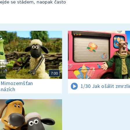
ejde se stádem, naopak často
7:00
0 Mimozemšťan
1/30 Jak ošálit zmrzl
snázích