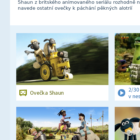
Shaun z britského animovaného seriálu rozhodně n
navede ostatní ovečky k páchání pěkných alotrií
2/3
Ovečka Shaun
v ne