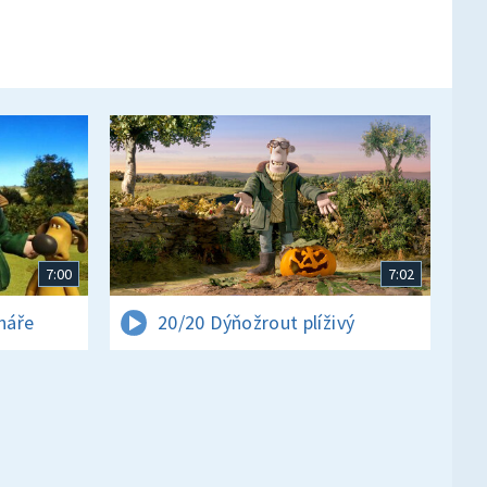
7:00
7:02
ináře
20/20 Dýňožrout plíživý