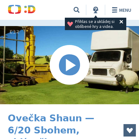
MENU
Přihlas se a ukládej si 
oblíbené hry a videa.
Ovečka Shaun —
6/20 Sbohem,