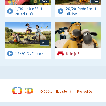
7:00
7:02
1/30 Jak ošálit
20/20 Dýňožrout
zmrzlináře
plíživý
7:01
19/20 Ovčí park
Kde je?
O Déčku
Napište nám
Pro rodiče
© Česká televize 1996–2026
O cookies na Déčku