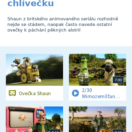
chlívečku
Shaun z britského animovaného seriálu rozhodně
nejde se stádem, naopak často navede ostatní
ovečky k páchání pěkných alotrií
7:00
2/30
Ovečka Shaun
Mimozemšťan
v nesnázích