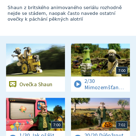
Shaun z britského animovaného seriálu rozhodně
nejde se stádem, naopak často navede ostatní
ovečky k páchání pěkných alotrií
7:00
2/30
Ovečka Shaun
Mimozemšťan
v nesnázích
7:00
7:02
1/30 Jak ošálit
20/20 Dýňožrout