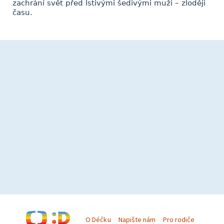
zachrání svět před lstivými šedivými muži – zloději
času.
O Déčku
Napište nám
Pro rodiče