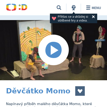
MENU
Přihlas se a ukládej si 
oblíbené hry a videa.
Děvčátko Momo
Napínavý příběh malého děvčátka Momo, které