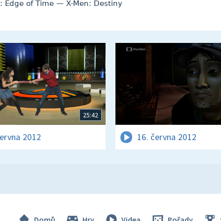
: Edge of Time — X-Men: Destiny
25:42
června 2012
16. června 2012
Domů
Hry
Videa
Pořady