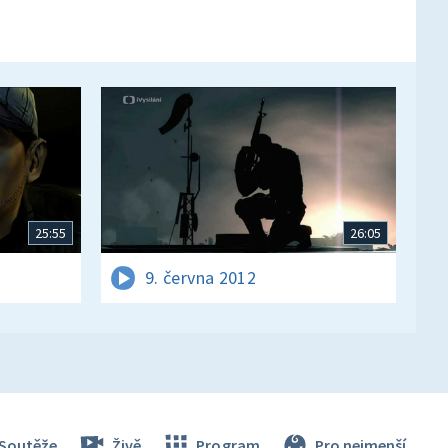
25:55
26:05
9. června 2012
Soutěže
Živě
Program
Pro nejmenší