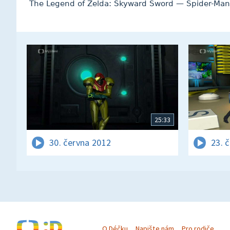
The Legend of Zelda: Skyward Sword — Spider-Man
25:33
30. června 2012
23. 
O Déčku
Napište nám
Pro rodiče