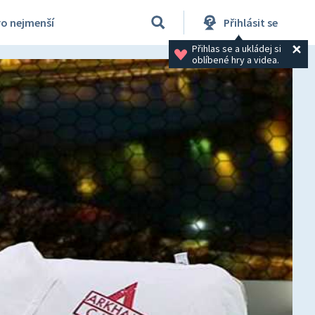
ro nejmenší
Přihlásit se
Přihlas se a ukládej si 
oblíbené hry a videa.