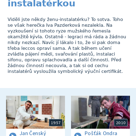
instalatérkou
Viděli jste někdy ženu-instalatérku? To sotva. Toho
se však herečka Iva Pazderková nezalekla. Na
vyzkoušení si tohoto ryze mužského řemesla
okamžitě kývla. Ostatně - legraci má ráda a žádnou
nikdy nezkazí. Navíc jí lákalo i to, že si pak doma
třeba leccos opraví sama. A tak během učení
zvládla pájení mědi, svařování plastů, instalaci
sifonu, opravu splachovadla a další činnosti. Před
žádnou činností necouvla, a tak si od cechu
instalatérů vysloužila symbolický výuční certifikát.
19:57
20:10
Jan Čenský
Pošťák Ondra