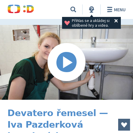
MENU
Přihlas se a ukládej si 
oblíbené hry a videa.
Devatero řemesel —
Iva Pazderková